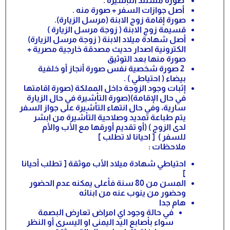
صورة مستند التأِشيرة .
أصل جوازات السفر + صورة منه .
صورة إقامة زوج الابنة (مرسل الزيارة).
قسيمة زوج الابنة ( زوجة مرسل الزيارة )
أصل شهادة ميلاد الابنة ( زوجة مرسل الزيارة)
الكترونية اصدار حديث مصدقة خارجية مصرية +
صورة منها بعد التوثيق
2 صورة شخصية نفس صورة أنجاز أو خلفية
بيضاء ( احتياطي ) .
إثبات وجود الزوجة داخل المملكة (صورة اقامتها
في حال الإقامة)(صورة التأشيرة في حال الزيارة
سارية، وفي حال انتهاء التأشيرة على جواز السفر
يتم طباعة تمديد وصلاحية التأشيرة من ابشر
لدى الزوج ) (أو تقديم أورقها مع الأب والأم
للسفر ) [ احيانا لا تطلب ]
ملاحظات :
احتياطي شهادة ميلاد الأب موثقة [ تطلب أحيانا
]
المسن من 80 سنة فأعلى يمكنه عدم الحضور
وحضور من ينوب عنه من ابنائه
هام جدا
في حالة وجود اي امراض تعارض البصمة
سواء بأصابع اليد اليمنى او اليسرى أو النظر