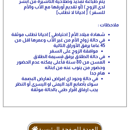
يتم طباعة تمديد وصلاحية التأشيرة من ابشر
لدى الزوج ) (أو تقديم أورقها مع الأب والأم
للسفر ) [ احيانا لا تطلب]
ملاحظات :
شهادة ميلاد الأم [ احتياطي ] احيانا تطلب موثقة
في حالة زواج الأم من غير الأب وعمرها اقل من
45 عاما يرفق الأوراق التالية
موافقة الزوج على السفر
في حالة الطلاق يرفق قسيمة الطلاق
المسن من 80 سنة فأعلى يمكنه عدم الحضور
وحضور من ينوب عنه من ابنائه
هام جدا
في حالة وجود اي امراض تعارض البصمة
سواء بأصابع اليد اليمنى او اليسرى أو النظر
يجب ارفاق اقرار طبي بالحالة موثقة
العودة للصفحة الرئيسية