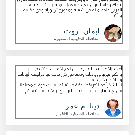
عندك ودايما اقول لاي حد بيعمل ورقه ان الأستاذ سيد
العربي عنده امانه في شغله ومدوروش وراه ودي حقيقه
والله
ايمان ثروت
محافظة الدقهلية المنصورة
أولا جزاكم الله خيرا علي حسن تعاملكم وسرعتكم في الرد
وانكم انجزتوني وأمانة ودقة في كل حاجة غير مراجعة البيانات
والتأكيد ع كل حرف
ثانيا شكرا جدا لتحريكم الدقة ف تعبئة البيانات خوفا ع مصلحتنا
من اي خسارة مادية زيادة ربنا يوسع رزقكم ويبارك فيكم
دينا ام عمر
محافظة الشرقية: اقاقوس