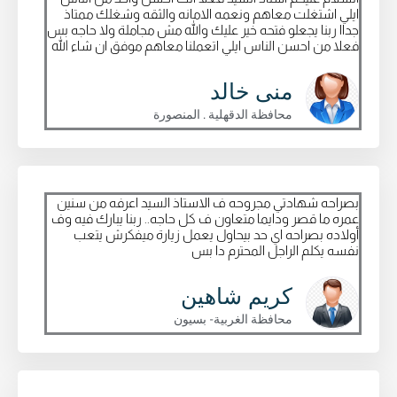
ايلي اشتغلت معاهم ونعمه الامانه والثقه وشغلك ممتاذ
جداا ربنا يجعلو فتحه خير عليك والله مش مجاملة ولا حاجه بس
فعلا من احسن الناس ايلي اتعملنا معاهم موفق ان شاء الله
منى خالد
محافظة الدقهلية . المنصورة
بصراحه شهادتي مجروحه ف الاستاذ السيد اعرفه من سنين
عمره ما قصر ودايما متعاون ف كل حاجه.. ربنا يبارك فيه وف
أولاده بصراحه اي حد بيحاول يعمل زيارة ميفكرش يتعب
نفسه يكلم الراجل المحترم دا بس
كريم شاهين
محافظة الغربية- بسيون