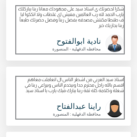
شكرا لحضرتك ي استاذ سيد على مجهودك معانا ربنا يباركلك
يارب الحمد لله رب العالمين مفيش اى غلطات ولا اتككوا ليا
ف طنطا مكنتش مصدقه بفضل ربنا وفضل حضرتك طبعاً
ربنا يجازيك خير
نادية ابوالفتوح
محافظه الدقهلية - المنصورة
استاذ سيد العربي من اشطر الناس ال اتعاملت معاهم
اقسم بالله راجل محترم جدا وبيخدم الناس وبيراعي ربنا في
شغلة وكلامة كلة ثقة ربنا يبارك فيك يارب يا استاذ سيد
راينا عبدالفتاح
محافظة الدقهلية : المنصورة