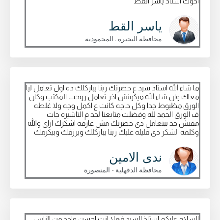
اخوك استاذ ياسر القط
ياسر القط
محافظة البحيرة . المحمودية
ما شاء الله استاذ سيد ع حضرتك ربنا يباركلك ده اول تعامل ليا
معاك وان شاء الله ميكونش اخر تعامل روحت المكتب وكان
الورق مظبوط جدا وكل حاجه كانت ع اكمل وجه ولا غلطه
ف الورق الحمد لله وفضلت متابعنا لحد م التاشيره جات
مفيش حد بيتعامل دى حضرتك مش عارفه اشكرك ازاى والله
وكلمه الشكر دى قليله عليك ربنا يباركلك ويرزقك وبيكرمك
ندى الامين
محافظة الدقهلية - المنصورة
السلام عليكم استاذ السيد فعلا انت احسن واحد من الناس