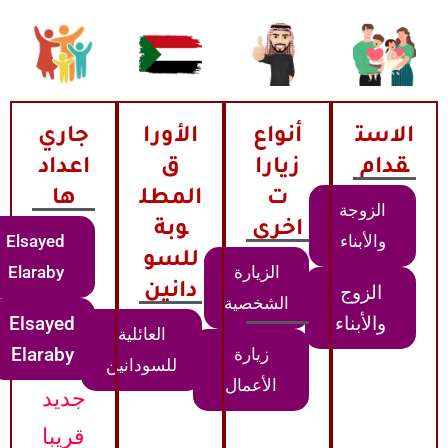
الاست
أنواع
الأورا
جاري
قدام
زيارا
ق
اعداد
ت
المطل
ها
الزوجة
اخرى
وبة
والأبناء
Elsayed
للسو
الزيارة
Elaraby
الزوج
دانين
الشخصية
والأبناء
Elsayed
العائلية
Elaraby
زيارة
للسودانين
الأعمال
جديد
قريبا