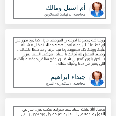
أم اسيل ومالك
محافظة الدقهلية: السنبلاوين
ورقنا كله مضبوط لدرجة ان الموظف حاول كذا مرة يدور على
اي خطا علشان يحوله لمميز ههههه الا انه قال ماشالله
عليك ورقك كله مضبوط ولا فيه حرف واحد خطا ماشالله ..
وطبعا الفضل لله ثم لك يا استاذ .. فمكتب السيد العربي
يستحق يكون تقدير لي شرف ان اوقع هنا في موقعك بالكلام
اللي يعتبر اقل مما يوفيك حقك ..
جيداء ابراهيم
محافظة الاسكندرية- المرج
ماشاء الله عليك استاذ سيد بصراحة مكتب غير .. انجاز في
العمل والدقة في الشغل وبصراحة اول مرة تكون زيارتي