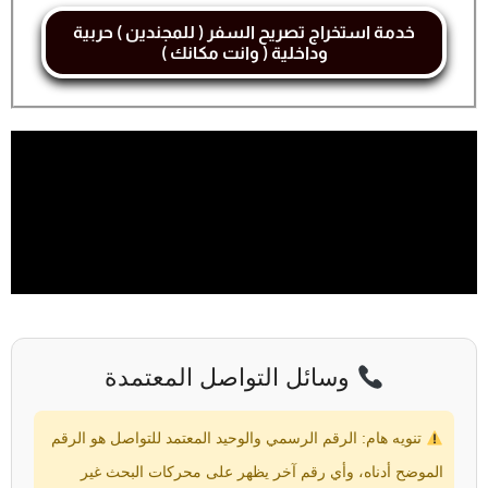
خدمة استخراج تصريح السفر ( للمجندين ) حربية
وداخلية ( وانت مكانك )
وسائل التواصل المعتمدة
تنويه هام: الرقم الرسمي والوحيد المعتمد للتواصل هو الرقم
الموضح أدناه، وأي رقم آخر يظهر على محركات البحث غير