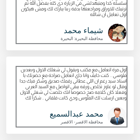
سلسله كدا ومتبهدلشي في الزيارة دي كله بفضل الله ثم
ترتيبك للاوراق ومراجعتها بدقة ربنا يبارك لك ومش هيكون
اول تعامل ان شالله
شيماء محمد
محافظة البحيرة: البحيرة
اول مرة اتعامل مع مكتب ويقول لي شغلك الاول وبعدين
فلوسي .. كنت خايف وانا جاي اتعامل صراحة مع حضرتك يا
استاذ سيد رغم ان اللي عطاني رقمك صديق وشكر فيك جدا
وقال لو عاوز تخلص ورقه يبقى اتواصل مع السيد العربي
وفعلا كان كلامه صح خصوصا انك خلصت لي شغلي الاول
وبعين ارسلت لك الفلوس ودي كانت قلقاني .. شكرا لك
محمد عبدالسميع
محافظة الاقصر- الاقصر