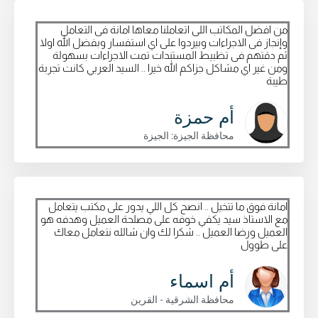
من افضل المكاتب اللى اتعاملنا معاها امانة فى التعامل
وإنجاز فى الاجراءات وبيردوا على اي استفسار وبفضل الله اولا
ثم دقتهم فى تظبيط المستندات تمت الاجراءات بسهولة
ومن غير اي مشاكل جزاكم الله خيرا .. السيد العربي كانت تجربة
طيبة
أم حمزة
محافظة الجيزة: الجيزة
امانة فوق ما تتخيل .. انصح كل اللي يدور على مكتب يتعامل
مع الاستاذ سيد يكفي خوفه على مصلحة العميل وهدفه هو
العميل ورضا العميل .. شكرا لك وان شالله نتعامل معاك
على طوول
أم اسماء
محافظة الشرقية - القرين