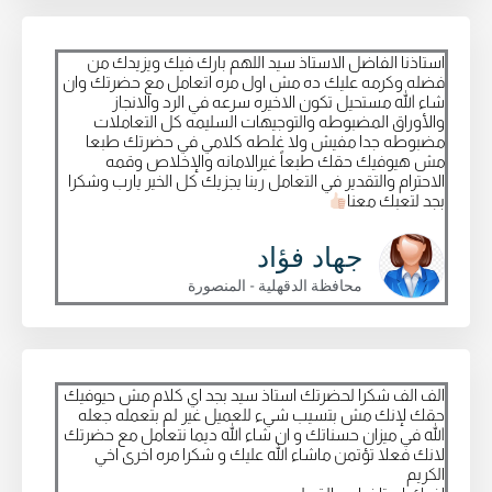
استاذنا الفاضل الاستاذ سيد اللهم بارك فيك ويزيدك من
فضله وكرمه عليك ده مش اول مره اتعامل مع حضرتك وان
شاء الله مستحيل تكون الاخيره سرعه في الرد والانجاز
والأوراق المضبوطه والتوجيهات السليمه كل التعاملات
مضبوطه جدا مفيش ولا غلطه كلامي في حضرتك طبعا
مش هيوفيك حقك طبعاً غيرالامانه والإخلاص وقمه
الاحترام والتقدير في التعامل ربنا يجزيك كل الخير يارب وشكرا
بجد لتعبك معنا
جهاد فؤاد
محافظة الدقهلية - المنصورة
الف الف شكرا لحضرتك استاذ سيد بجد اي كلام مش حيوفيك
حقك لإنك مش بتسيب شيء للعميل غير لم بتعمله جعله
الله في ميزان حسناتك و ان شاء الله ديما نتعامل مع حضرتك
لانك فعلا تؤتمن ماشاء الله عليك و شكرا مره اخرى اخي
الكريم