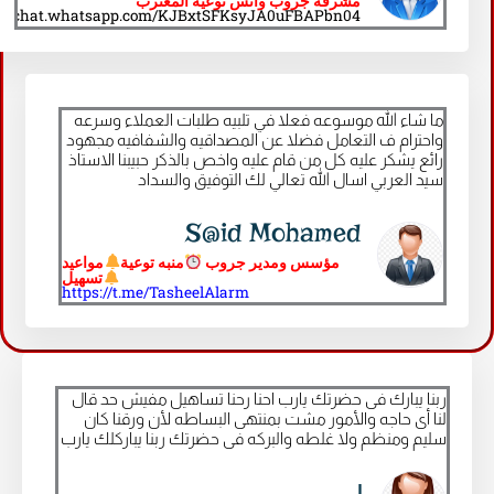
مشرفة جروب واتس توعية المغترب
ttps://chat.whatsapp.com/KJBxtSFKsyJA0uFBAPbn04
ما شاء الله موسوعه فعلا في تلبيه طلبات العملاء وسرعه
واحترام ف التعامل فضلا عن المصداقيه والشفافيه مجهود
رائع يشكر عليه كل من قام عليه واخص بالذكر حبيبنا الاستاذ
سيد العربي اسال الله تعالي لك التوفيق والسداد
S@id Mohamed
مؤسس ومدير جروب
منبه توعية
مواعيد
تسهيل
https://t.me/TasheelAlarm​
ربنا يبارك فى حضرتك يارب احنا رحنا تساهيل مفيش حد قال
لنا أى حاجه والأمور مشت بمنتهى البساطه لأن ورقنا كان
سليم ومنظم ولا غلطه والبركه فى حضرتك ربنا يباركلك يارب