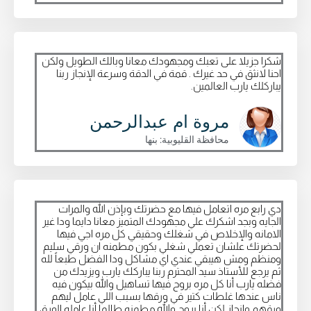
شكرا جزيلا على تعبك ومجهودك معانا وبالك الطويل ولكن
احنا لانثق في حد غيرك . قمة في الدقة وسرعة الإنجاز ربنا
يباركلك يارب العالمين.
مروة ام عبدالرحمن
محافظة القليوبية: بنها
دي رابع مره اتعامل فيها مع حضرتك وبإذن الله والمرات
الجايه وبجد اشكرك علي مجهودك المتميز معانا دايما ودا غير
الامانه والإخلاص في شغلك وحقيقي كل مره اجي فيها
لحضرتك علشان تعملي شغلي بكون مطمنه ان ورقي سليم
ومنظم ومش هيبقي عندي اي مشاكل ودا الفضل طبعاً لله
ثم يرجع للأستاذ سيد المحترم ربنا يباركك يارب ويزيدك من
فضله يارب أنا كل مره بروح فيها تساهيل والله بيكون فيه
ناس عندها غلطات كتير في ورقها بسبب اللي عامل ليهم
ورقهم وانجاز لكن أنا بروح والله مطمنه طالما أنا عامله الورق