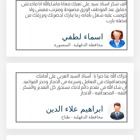
الف شكر استاذ سيد علي تعبك معانا ماشاءالله انا ماخدتش
دقايق عند الموظف الورق مضبوط ومترتب مفيش ولا
كومنت عليه شغل بأمانه ربنا يبارك لحضرتك ويرزقك من
فضله يارب
اسماء لطفي
محافظة الدقهلية . المنصورة
جزاك الله عنا خيرا يا : أستاذ السيد العربي على أمانتك
ومصداقيتك فى التعامل وسرعة فى الانجاز وحجز المواعيد..
ان شاء الله في تقدم دائم لانك تستحق كل التقدير والشكر ..
الثقه - المصداقيه - الانجاز
ابراهيم علاء الدين
محافظة الدقهلية - طناح