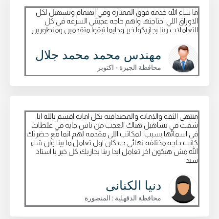
ما شاء الله خدمه فوق الممتازه وفي اهتمام وتسهيل لكل
الاوراق اللي احتاجتها واهم حاجه عجبتني السرعه في كل
التعاملات ربنا يجازيكوا خير ودايما تبقوا متقدمين ومتطورين
مهندس محمد محمد جلال
محافظة الجيزة - اكتوبر
منتهى الثقه والامانه والمصداقيه بكل امانه اقسم بالله انا
شفت في تساهيل هناك العجب من ناس جايه في غلطات
في اسمائها بسبب المكاتب اللي مقدمه لهم انما مع حضرتك
كانت حاجه مختلفه نهائي ده كان اول تعامل ما بينا وان شاء
الله مش هيكون اخر تعامل ابدا ربنا يجازيك كل خير يا استاذ
سيد
دنيا الكنانى
محافظة الدقهلية : المنصورة