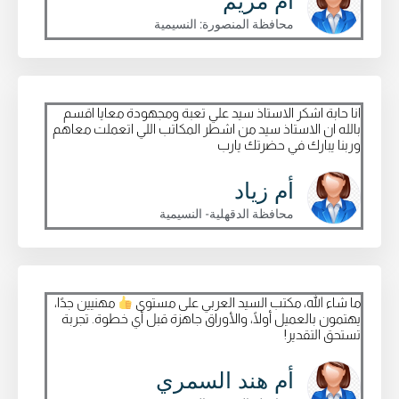
ام مريم
محافظة المنصورة: النسيمية
انا حابة اشكر الاستاذ سيد علي تعبة ومجهودة معايا اقسم
بالله ان الاستاذ سيد من اشطر المكاتب اللي اتعملت معاهم
وربنا يبارك في حضرتك يارب
أم زياد
محافظة الدقهلية- النسيمية
ما شاء الله، مكتب السيد العربي على مستوى
مهنيين جدًا،
يهتمون بالعميل أولًا، والأوراق جاهزة قبل أي خطوة. تجربة
تستحق التقدير!
أم هند السمري