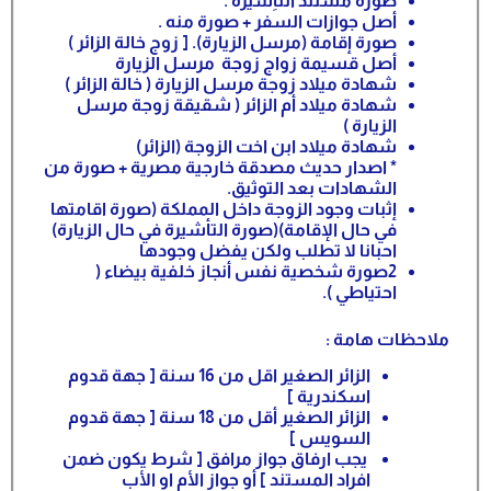
صورة مستند التأِشيرة .
أصل جوازات السفر + صورة منه .
صورة إقامة (مرسل الزيارة). [ زوج خالة الزائر )
أصل قسيمة زواج زوجة مرسل الزيارة
شهادة ميلاد زوجة مرسل الزيارة ( خالة الزائر )
شهادة ميلاد أم الزائر ( شقيقة زوجة مرسل
الزيارة )
شهادة ميلاد ابن اخت الزوجة (الزائر)
* اصدار حديث مصدقة خارجية مصرية + صورة من
الشهادات بعد التوثيق.
إثبات وجود الزوجة داخل المملكة (صورة اقامتها
في حال الإقامة)(صورة التأشيرة في حال الزيارة)
احبانا لا تطلب ولكن يفضل وجودها
2صورة شخصية نفس أنجاز خلفية بيضاء (
احتياطي ).
ملاحظات هامة :
الزائر الصغير اقل من 16 سنة [ جهة قدوم
اسكندرية ]
الزائر الصغير أقل من 18 سنة [ جهة قدوم
السويس ]
يجب ارفاق جواز مرافق [ شرط يكون ضمن
افراد المستند ] أو جواز الأم او الأب