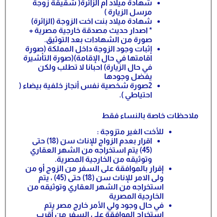
شهادة ميلاد أم الزائرة( شقيقة زوجة
مرسل الزيارة )
شهادة ميلاد بنت اخت الزوجة (الزائرة)
* اصدار حديث مصدقة خارجية مصرية +
صورة من الشهادات بعد التوثيق.
إثبات وجود الزوجة داخل المملكة (صورة
اقامتها في حال الإقامة)(صورة التأشيرة
في حال الزيارة) احبانا لا تطلب ولكن
يفضل وجودها
2صورة شخصية نفس أنجاز خلفية بيضاء (
احتياطي ).
ملاحظات خاصة بالنساء فقط
للأخت الغير متزوجة :
اقرار بعدم الزواج للإناث سن (18) حتى
(45) يتم استخراجه من الشهر العقاري
وتوثيقه من الخارجية المصرية.
إقرار بالموافقة على السفر من الزوج أو من
ولى الامر للإناث سن (18) حتى (45) ، يتم
استخراجه من الشهر العقاري وتوثيقه من
الخارجية المصرية
في حال وجود ولي الأمر خارج مصر يتم
استخراج الموافقة على السفر من أقرب