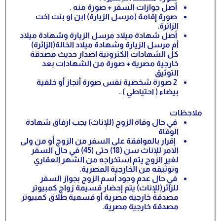
أصل جوازات السفر + صورة منه .
صورة إقامة (مرسل الزيارة) ابن او بنت اخت
الزائرة.
أصل شهادة ميلاد مرسل الزيارة وشهادة ميلاد
أم مرسل الزيارة وشهادة ميلاد الخالة(الزائرة)
كل الشهادات الكترونية اصدار حديث مصدقة
خارجية مصرية + صورة من الشهادات بعد
التوثيق
2 صورة شخصية نفس صورة أنجاز أو خلفية
بيضاء ( احتياطي ) .
ملاحظات
في حال وفاة الزوج (للإناث) يجب ارفاق شهادة
الوفاة
إقرار بالموافقة على السفر من الزوج أو من ولى
الامر للإناث سن (18) حتى (45) في حال السفر
لغير الزوج يتم استخراجه من الشهر العقاري
وتوثيقه من الخارجية المصرية.
في حال عدم وجود أسم الزوج بجواز السفر
للزائر(للإناث) يتم إحضار قسيمة زواج كمبيوتر
مصدقة خارجية مصرية أو قسمية طلاق كمبيوتر
مصدقة خارجية مصرية.