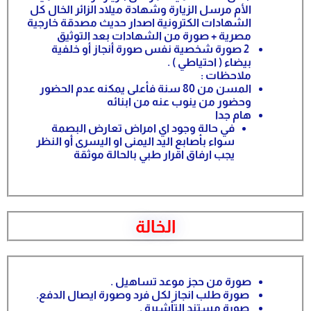
الأم مرسل الزيارة وشهادة ميلاد الزائر الخال كل
الشهادات الكترونية اصدار حديث مصدقة خارجية
مصرية + صورة من الشهادات بعد التوثيق
2 صورة شخصية نفس صورة أنجاز أو خلفية
بيضاء ( احتياطي ) .
ملاحظات :
المسن من 80 سنة فأعلى يمكنه عدم الحضور
وحضور من ينوب عنه من ابنائه
هام جدا
في حالة وجود اي امراض تعارض البصمة
سواء بأصابع اليد اليمنى او اليسرى أو النظر
يجب ارفاق اقرار طبي بالحالة موثقة
الخالة
صورة من حجز موعد تساهيل .
صورة طلب انجاز لكل فرد وصورة ايصال الدفع.
صورة مستند التأِشيرة .