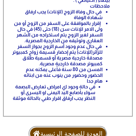
بيضاء ( احتياطي ) .
ملاحظات
في حال وفاة الزوج (للإناث) يجب ارفاق
شهادة الوفاة
إقرار بالموافقة على السفر من الزوج أو من
ولى الامر للإناث سن (18) حتى (45) في حال
السفر لغير الزوج يتم استخراجه من الشهر
العقاري وتوثيقه من الخارجية المصرية.
في حال عدم وجود أسم الزوج بجواز السفر
للزائر(للإناث) يتم إحضار قسيمة زواج كمبيوتر
مصدقة خارجية مصرية أو قسمية طلاق
كمبيوتر مصدقة خارجية مصرية.
المسن من 80 سنة فأعلى يمكنه عدم
الحضور وحضور من ينوب عنه من ابنائه
هام جدا
في حالة وجود اي امراض تعارض البصمة
سواء بأصابع اليد اليمنى او اليسرى أو
النظر يجب ارفاق اقرار طبي بالحالة موثقة
العودة للصفحة الرئيسية