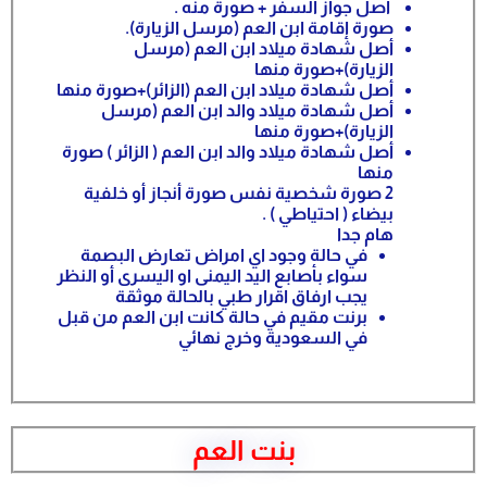
أصل جواز السفر + صورة منه .
صورة إقامة ابن العم (مرسل الزيارة).
أصل شهادة ميلاد ابن العم (مرسل
الزيارة)+صورة منها
أصل شهادة ميلاد ابن العم (الزائر)+صورة منها
أصل شهادة ميلاد والد ابن العم (مرسل
الزيارة)+صورة منها
أصل شهادة ميلاد والد ابن العم ( الزائر ) صورة
منها
2 صورة شخصية نفس صورة أنجاز أو خلفية
بيضاء ( احتياطي ) .
هام جدا
في حالة وجود اي امراض تعارض البصمة
سواء بأصابع اليد اليمنى او اليسرى أو النظر
يجب ارفاق اقرار طبي بالحالة موثقة
برنت مقيم في حالة كانت ابن العم من قبل
في السعودية وخرج نهائي
بنت العم