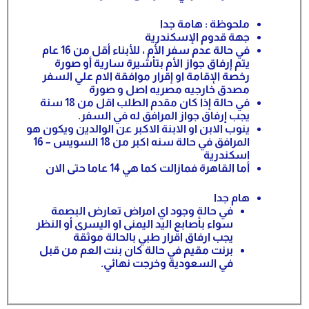
ملحوظة : هامة جدا
جهة قدوم الإسكندرية
في حالة عدم سفر الأم ، للأبناء أقل من 16 عام
يتم إرفاق جواز الأم بتأشيرة سارية أو صورة
رخصة الإقامة او إقرار موافقة الام علي السفر
مصدق خارجيه مصريه اصل و صورة
في حالة إذا كان مقدم الطلب اقل من 18 سنة
يجب إرفاق جواز المرافق له في السفر
.
ينوب الابن او الابنة الاكبر عن الوالدين ويكون هو
المرافق في حالة سنه اكبر من 18 السويس – 16
اسكندرية
أما القاهرة فمازالت كما هي 14 عاما حتى الان
هام جدا
في حالة وجود اي امراض تعارض البصمة
سواء بأصابع اليد اليمنى او اليسرى أو النظر
يجب ارفاق اقرار طبي بالحالة موثقة
برنت مقيم في حالة كان بنت العم من قبل
في السعودية وخرجت نهائي.