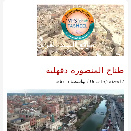
خطي
لى
لمحتوى
موقع السيد العربي
طناح المنصورة دقهلية
/
Uncategorized
/ بواسطة
admin