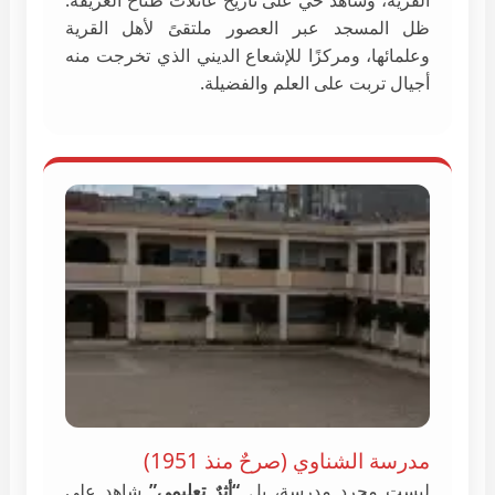
ظل المسجد عبر العصور ملتقىً لأهل القرية
وعلمائها، ومركزًا للإشعاع الديني الذي تخرجت منه
أجيال تربت على العلم والفضيلة.
مدرسة الشناوي (صرحٌ منذ 1951)
ليست مجرد مدرسة، بل
“أثرٌ تعليمي”
شاهد على