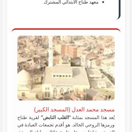
معهد طناح الابتدائي المشترك
مسجد محمد العدل (المسجد الكبير)
يُعد هذا المسجد بمثابة
“القلب النابض”
لقرية طناح
ورمزها الروحي الخالد. هو أقدم تجمعات العبادة في
القرية، وشاهدٌ حي على تاريخ عائلات طناح العريقة.