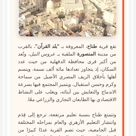
تقع قرية
طناح
، المعروفة بـ
“بلد القرآن”
، بالقرب
من مدينة
المنصورة
الملقبة بـ
عروس النيل
، وتُعد
من أكبر قرى محافظة الدقهلية من حيث عدد
السكان، إذ يتجاوز تعدادها مائة ألف نسمة. ويتسم
أهلها بأخلاق الريف المصري الأصيل من سماحة
وكرم وحسن استقبال، ويتميز المجتمع فيها بسرعة
الاندماج والتعايش بين أبنائه، ويغلب على النشاط
الاقتصادي بها الطابعان التجاري والزراعي معًا.
وتتمتع طناح بنسبة تعليم مرتفعة، ترجع إلى قِدَم
وانتشار التعليم الأزهري والعام بمراحله المختلفة
قبل الجامعية، حيث تضم القرية عددًا كبيرًا من