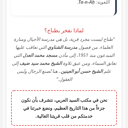
اللغوية:
Ta-n-Aḥ
.
لماذا نفخر بطناح؟
“طناح ليست مجرد قرية، بل هي مدرسة الأجيال ومنارة
العلماء. من فصول
مدرسة الشناوي
التي تعاقب عليها
المبدعون منذ 1951، إلى مآذن
مسجد محمد العدل
التي
تعانق السماء، ومن عبق تلاوة
الشيخ محمد سيد ضيف
إلى
علم
الشيخ حسن أبو العينين
.. هنا تُصنع الرجال وتُبنى
العقول.”
نحن في
مكتب السيد العربي
، نتشرف بأن نكون
جزءاً من هذا التاريخ العظيم، ونضع خبرتنا في
خدمتكم من قلب قريتنا الغالية.